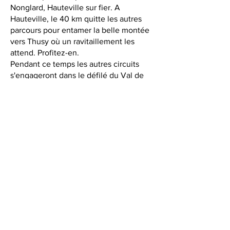
Nonglard, Hauteville sur fier. A
Hauteville, le 40 km quitte les autres
parcours pour entamer la belle montée
vers Thusy où un ravitaillement les
attend. Profitez-en.
Pendant ce temps les autres circuits
s'engageront dans le défilé du Val de
Fier jusqu'à Seyssel ou vous traverserez
le Rhône sur le vieux pont de Seyssel
constitué de deux travées suspendues
autour d'un pilier central. Prenez le
temps de l'admirer.
Ensuite vous longerez le Rhône par une
petite route qui remonte dans le
vignoble d'Eilloux, producteur de la
fameuse roussette de Seyssel.
Un copieux ravitaillement vous attend à
Chanay, puis :
-le circuit 73 km redescendra au pont
de Pyrimont pour traverser à nouveau le