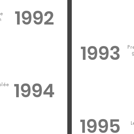
1992
me
n
1993
Pr
1994
blée
1995
L