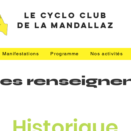
le cyclo club
de la mandallaz
Manifestations
Programme
Nos activités
z les renseig
Historique