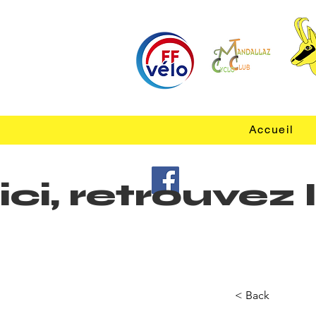
Accueil
ici, retrouve
< Back