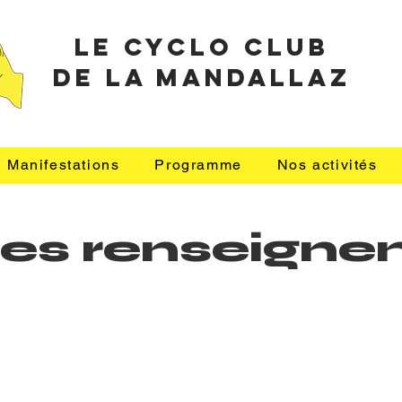
le cyclo club
de la mandallaz
Manifestations
Programme
Nos activités
z les renseig