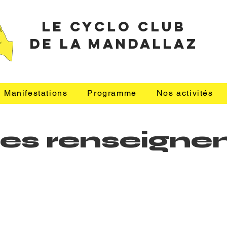
le cyclo club
de la mandallaz
Manifestations
Programme
Nos activités
z les renseig