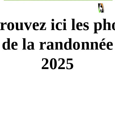
rouvez ici les ph
rouvez ici les ph
de la randonnée
de la randonnée
2025
2025