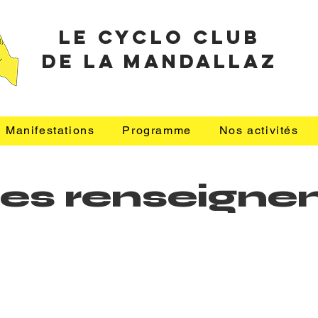
le cyclo club
de la mandallaz
Manifestations
Programme
Nos activités
z les renseig