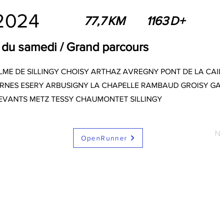
.2024
77,7
KM
1163
D+
b du samedi / Grand parcours
ALME DE SILLINGY CHOISY ARTHAZ AVREGNY PONT DE LA CAI
NES ESERY ARBUSIGNY LA CHAPELLE RAMBAUD GROISY GAR
EVANTS METZ TESSY CHAUMONTET SILLINGY
N
OpenRunner