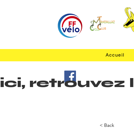
Accueil
ici, retrouve
< Back