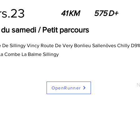
rs.23
41
KM
575
D+
 du samedi / Petit parcours
e De Sillingy Vincy Route De Very Bonlieu Sallenôves Chilly D
a Combe La Balme Sillingy
N
OpenRunner