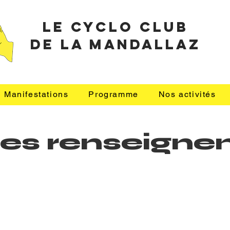
le cyclo club
de la mandallaz
Manifestations
Programme
Nos activités
z les renseig