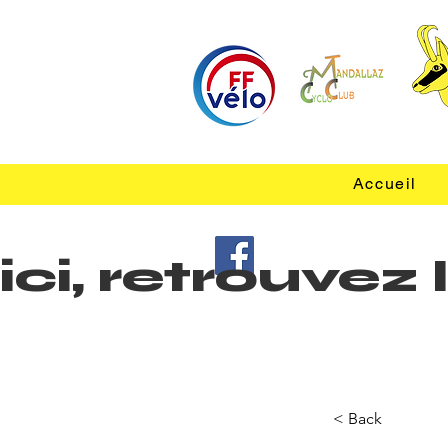
Accueil
ici, retrouve
< Back