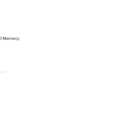
910 Mannecy
ext