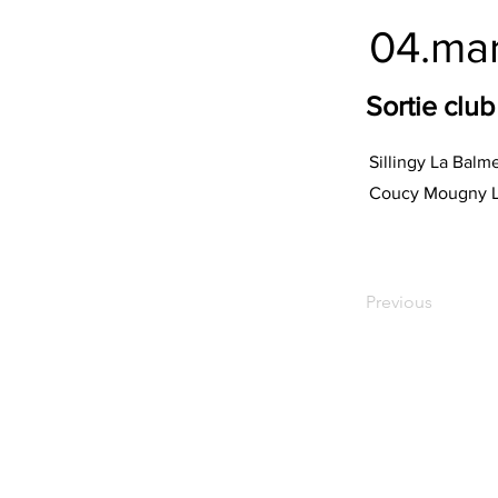
04.ma
Sortie club
Sillingy La Balm
Coucy Mougny L
Previous