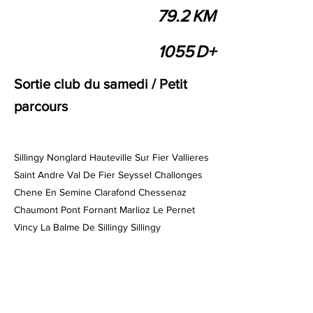
79.2
KM
1055
D+
Sortie club du samedi / Petit
parcours
Sillingy Nonglard Hauteville Sur Fier Vallieres
Saint Andre Val De Fier Seyssel Challonges
Chene En Semine Clarafond Chessenaz
Chaumont Pont Fornant Marlioz Le Pernet
Vincy La Balme De Sillingy Sillingy
Previous
Next
OpenRunner